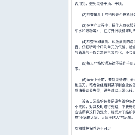
否用完，避免设备干抽、干喷。
(2)检查墨斗上的挡片是否按紧顶
(3)在生产过程中，操作人员衣服
车水和喷粉等），在打开挡板机罩时
(4)检查压印滚筒、印版滚筒的清
音，仔细听每个印刷单元的气路，检
气路漏气不仅会加速气泵老化，还会
(5)每天严格按照海德堡操作手册
事。
(6)每天下班前，要对设备进行全
刮墨刀。笔者曾经看到某印刷企业的
成油墨调节失灵，设备难以正常运转
设备日常维护保养是设备维护保养的
小故障，对其及时进行处理，不要得过
应该摒弃这样的观念，相反对于维护保
成“小病拖大病、大病虎吃人”的后果。
周期维护保养必不可少