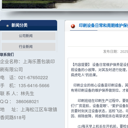
化妆品彩盒包装
印刷厂
新闻分类
印刷设备日常和周期维护保
UV印刷包装盒
工作是关键
公司新闻
行业新闻
发布日期：
2025
联系我们
企业名称：上海乐蕙包装印
【内容提要】 设备日常维护保养是
刷有限公司
视设备的小故障，对其及时进行处理，
病虎吃人”的后果。
电 话：021-67650222
手 机：135-6416-5666
印刷企业的核心设备是印刷设备，其
有将印刷设备的维护保养做到位，才
联 系 人：林先生
Q Q ： 386068021
印刷班组在印刷生产过程中，要做到
们“厂房是脸，设备是眼”、“爱护设
地 址：上海松江区车墩镇
员要时刻关注设备状态，巡检飞达、
香闵路518号
因、排除故障，将故障扼杀在萌芽状
(1)每天早上机长在开机前，要检