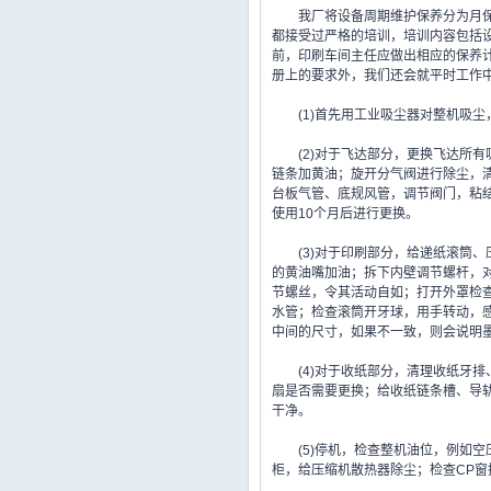
我厂将设备周期维护保养分为月保养
都接受过严格的培训，培训内容包括
前，印刷车间主任应做出相应的保养
册上的要求外，我们还会就平时工作
(1)首先用工业吸尘器对整机吸尘
(2)对于飞达部分，更换飞达所有
链条加黄油；旋开分气阀进行除尘，
台板气管、底规风管，调节阀门，粘
使用10个月后进行更换。
(3)对于印刷部分，给递纸滚筒、
的黄油嘴加油；拆下内壁调节螺杆，
节螺丝，令其活动自如；打开外罩检
水管；检查滚筒开牙球，用手转动，
中间的尺寸，如果不一致，则会说明
(4)对于收纸部分，清理收纸牙排
扇是否需要更换；给收纸链条槽、导
干净。
(5)停机，检查整机油位，例如空
柜，给压缩机散热器除尘；检查CP