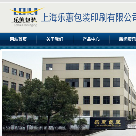
网站首页
关于我们
产品中心
新闻资讯
公司简介
食品包装盒
公司新闻
企业文化
牛奶礼盒
行业新闻
设备展示
瓦楞包装
资质认证
手提袋
最新招聘信息
彩盒包装
企业样本宣传画册
酒盒
彩盒包装印刷
彩盒包装盒