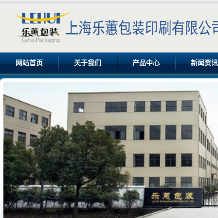
网站首页
关于我们
产品中心
新闻资讯
公司简介
食品包装盒
公司新闻
企业文化
牛奶礼盒
行业新闻
设备展示
瓦楞包装
资质认证
手提袋
最新招聘信息
彩盒包装
企业样本宣传画册
酒盒
彩盒包装印刷
彩盒包装盒